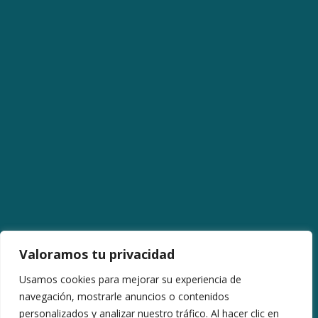
Valoramos tu privacidad
Usamos cookies para mejorar su experiencia de
navegación, mostrarle anuncios o contenidos
Avenida La Libertad (12,11 km).
personalizados y analizar nuestro tráfico. Al hacer clic en