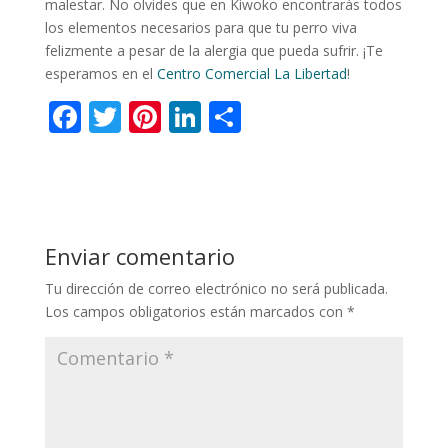
malestar. No olvides que en Kiwoko encontrarás todos
los elementos necesarios para que tu perro viva
felizmente a pesar de la alergia que pueda sufrir. ¡Te
esperamos en el
Centro Comercial La Libertad
!
F
T
Pi
Li
C
ac
w
nt
n
o
e
itt
er
k
m
b
er
e
e
p
o
st
dI
ar
Enviar comentario
o
n
ti
Tu dirección de correo electrónico no será publicada.
k
r
Los campos obligatorios están marcados con
*