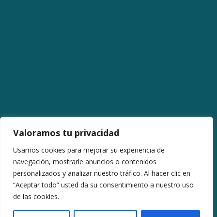
Valoramos tu privacidad
Usamos cookies para mejorar su experiencia de
navegación, mostrarle anuncios o contenidos
Avenida La Libertad (12,11 km).
personalizados y analizar nuestro tráfico. Al hacer clic en
38205 – San Cristóbal de La Laguna.
“Aceptar todo” usted da su consentimiento a nuestro uso
Email:
gerencia@cclalibertad.com
de las cookies.