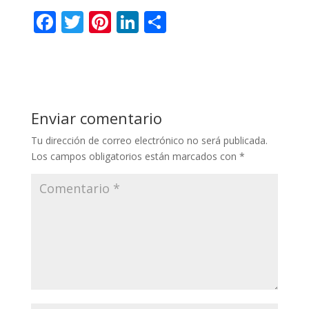
F
T
Pi
Li
C
ac
w
nt
n
o
e
itt
er
k
m
b
er
e
e
p
o
st
dI
ar
Enviar comentario
o
n
ti
Tu dirección de correo electrónico no será publicada.
k
r
Los campos obligatorios están marcados con
*