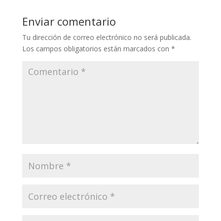
o
st
dI
ar
Enviar comentario
o
n
ti
Tu dirección de correo electrónico no será publicada.
k
r
Los campos obligatorios están marcados con
*