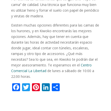
cama” de calidad. Una técnica que funciona muy bien
es utilizar heno y forrar el suelo con papel de periódico
y virutas de madera.
Existen muchas opciones diferentes para las camas de
los hurones, y en Kiwoko encontrarás las mejores
opciones. Además, hay que tener en cuenta que
durante las horas de actividad necesitarán espacio
donde jugar, ideal contar con túneles, escaleras,
rampas y otro tipo de accesorios. ¿Qué más
necesitas? Sea lo que sea, en Kiwoko te podrán dar el
mejor asesoramiento. Te esperamos en el
Centro
Comercial La Libertad
de lunes a sábado de 10:00 a
22:00 horas.
F
T
Pi
Li
C
ac
w
nt
n
o
e
itt
er
k
m
b
er
e
e
p