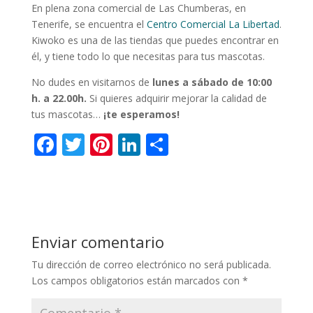
En plena zona comercial de Las Chumberas, en
Tenerife, se encuentra el
Centro Comercial La Libertad
.
Kiwoko es una de las tiendas que puedes encontrar en
él, y tiene todo lo que necesitas para tus mascotas.
No dudes en visitarnos de
lunes a sábado de 10:00
h. a 22.00h.
Si quieres adquirir mejorar la calidad de
tus mascotas…
¡te esperamos!
F
T
Pi
Li
C
ac
w
nt
n
o
e
itt
er
k
m
b
er
e
e
p
o
st
dI
ar
Enviar comentario
o
n
ti
Tu dirección de correo electrónico no será publicada.
k
r
Los campos obligatorios están marcados con
*