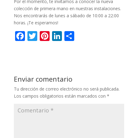
Por el momento, te invitamos a conocer la nueva
colección de primera mano en nuestras instalaciones.
Nos encontrarás de lunes a sábado de 10:00 a 22:00
horas. ¡Te esperamos!
F
T
Pi
Li
C
ac
w
nt
n
o
e
itt
er
k
m
b
er
e
e
p
o
st
dI
ar
Enviar comentario
o
n
ti
Tu dirección de correo electrónico no será publicada.
k
r
Los campos obligatorios están marcados con
*