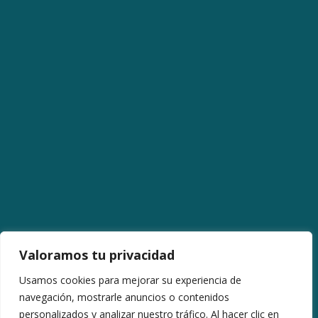
Valoramos tu privacidad
Usamos cookies para mejorar su experiencia de
navegación, mostrarle anuncios o contenidos
Avenida La Libertad (12,11 km).
personalizados y analizar nuestro tráfico. Al hacer clic en