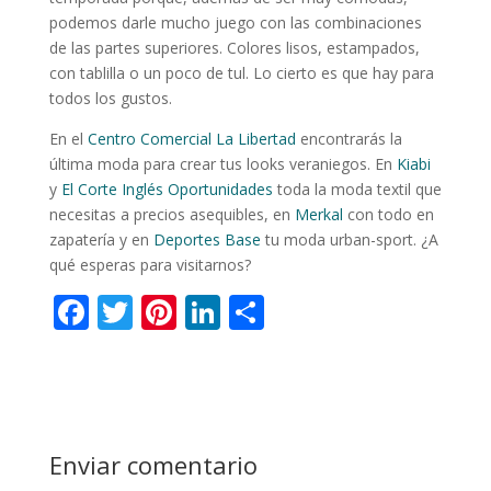
podemos darle mucho juego con las combinaciones
de las partes superiores. Colores lisos, estampados,
con tablilla o un poco de tul. Lo cierto es que hay para
todos los gustos.
En el
Centro Comercial La Libertad
encontrarás la
última moda para crear tus looks veraniegos. En
Kiabi
y
El Corte Inglés Oportunidades
toda la moda textil que
necesitas a precios asequibles, en
Merkal
con todo en
zapatería y en
Deportes Base
tu moda urban-sport. ¿A
qué esperas para visitarnos?
F
T
Pi
Li
C
ac
w
nt
n
o
e
itt
er
k
m
b
er
e
e
p
o
st
dI
ar
Enviar comentario
o
n
ti