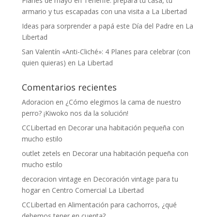
Planes de mayo en Tenerife: prepara tu casa, tu
armario y tus escapadas con una visita a La Libertad
Ideas para sorprender a papá este Día del Padre en La
Libertad
San Valentín «Anti-Cliché»: 4 Planes para celebrar (con
quien quieras) en La Libertad
Comentarios recientes
Adoracion
en
¿Cómo elegimos la cama de nuestro
perro? ¡Kiwoko nos da la solución!
CCLibertad
en
Decorar una habitación pequeña con
mucho estilo
outlet zetels
en
Decorar una habitación pequeña con
mucho estilo
decoracion vintage
en
Decoración vintage para tu
hogar en Centro Comercial La Libertad
CCLibertad
en
Alimentación para cachorros, ¿qué
debemos tener en cuenta?