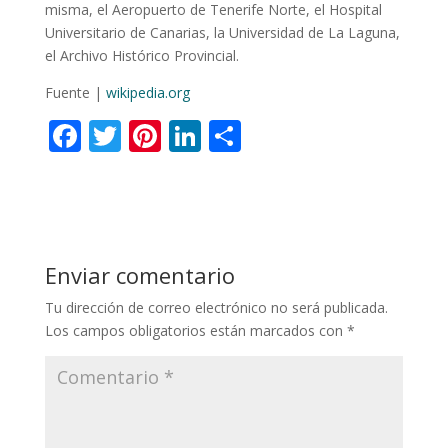
misma, el Aeropuerto de Tenerife Norte, el Hospital
Universitario de Canarias, la Universidad de La Laguna,
el Archivo Histórico Provincial.
Fuente |
wikipedia.org
F
T
Pi
Li
C
ac
w
nt
n
o
e
itt
er
k
m
b
er
e
e
p
o
st
dI
ar
Enviar comentario
o
n
ti
Tu dirección de correo electrónico no será publicada.
k
r
Los campos obligatorios están marcados con
*