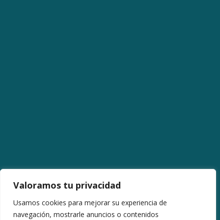
Valoramos tu privacidad
Usamos cookies para mejorar su experiencia de
navegación, mostrarle anuncios o contenidos
Avenida La Libertad (12,11 km).