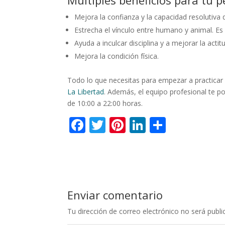
Mejora la confianza y la capacidad resolutiva d
Estrecha el vínculo entre humano y animal. Es 
Ayuda a inculcar disciplina y a mejorar la act
Mejora la condición física.
Todo lo que necesitas para empezar a practicar 
La Libertad
. Además, el equipo profesional te 
de 10:00 a 22:00 horas.
F
T
Pi
Li
C
ac
w
nt
n
o
e
itt
er
k
m
b
er
e
e
p
o
st
dI
ar
Enviar comentario
o
n
ti
Tu dirección de correo electrónico no será publi
k
r