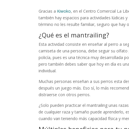
Gracias a
Kiwoko
, en el Centro Comercial La L
también hay espacios para actividades lúdicas y 
término no les resulte familiar, seguro que hay 
¿Qué es el mantrailing?
Esta actividad consiste en enseñar al perro a seg
camiseta de una persona, debe seguir su olfato 
policía, pues es una técnica muy desarrollada po
pero también debes saber que hoy en día es una 
individual.
Muchas personas enseñan a sus perros esta des
después un juego más. Eso sí, lo más recomendab
distraerse con otros perros.
¿Solo pueden practicar el mantrailing unas raza
de cualquier raza y tamaño puede aprenderlo, es
cuando van teniendo más capacidad física y ment
Múltiples beneficios para tu p